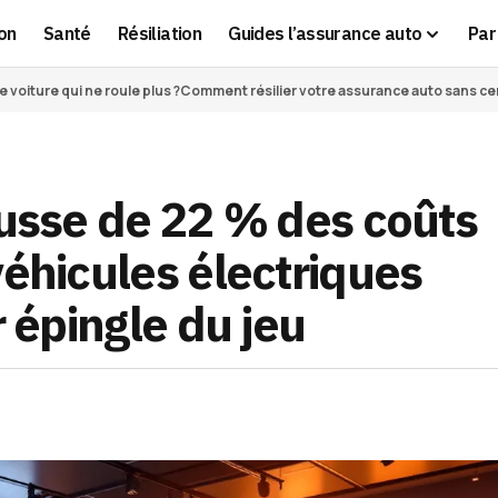
on
Santé
Résiliation
Guides l’assurance auto
Par 
voiture qui ne roule plus ?
Comment résilier votre assurance auto sans cert
ausse de 22 % des coûts
véhicules électriques
r épingle du jeu