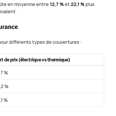
coûte en moyenne entre
12,7 %
et
22,1 %
plus
ivalent.
surance
pour différents types de couvertures :
rt de prix (électrique vs thermique)
,7 %
,2 %
,1 %