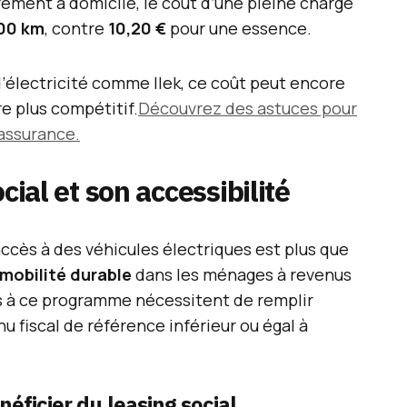
ement à domicile, le coût d’une pleine charge
00 km
, contre
10,20 €
pour une essence.
’électricité comme Ilek, ce coût peut encore
re plus compétitif.
Découvrez des astuces pour
’assurance.
cial et son accessibilité
’accès à des véhicules électriques est plus que
mobilité durable
dans les ménages à revenus
s à ce programme nécessitent de remplir
u fiscal de référence inférieur ou égal à
éficier du leasing social