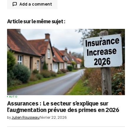
Add a comment
Article sur le même sujet :
Votre adresse e-mail ne sera pas publiée.
Les
champs obligatoires sont indiqués avec
*
Comment
*
Your Name
*
AUTO
Assurances : Le secteur s’explique sur
Your E-mail
*
l’augmentation prévue des primes en 2026
by
Julien Rousseau
février 22, 2026
Enregistrer mon nom, mon e-mail et mon
site dans le navigateur pour mon prochain
commentaire.