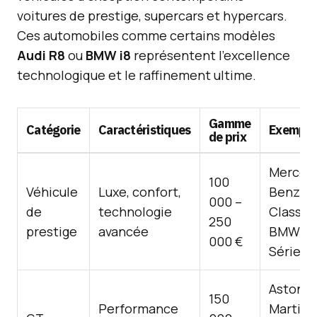
voitures de prestige, supercars et hypercars.
Ces automobiles comme certains modèles
Audi R8
ou
BMW i8
représentent l’excellence
technologique et le raffinement ultime.
Gamme
Catégorie
Caractéristiques
Exemple
de prix
Merced
100
Véhicule
Luxe, confort,
Benz
000 –
de
technologie
Classe S
250
prestige
avancée
BMW
000 €
Série 7
Aston
150
Performance
Martin