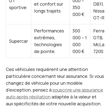
GT
000 –
et confort sur
DB11,
sportive
350
longs trajets
Nissan
000 €
GT-R
Performances
300
Ferrari 
extrêmes,
000 – 1
GTB,
Supercar
technologies
000
McLare
de pointe
000 €
720S
Ces véhicules requièrent une attention
particulière concernant leur assurance. Si vous
changez de véhicule pour un modèle
d’exception, pensez à
souscrire une assurance
auto après résiliation
adaptée à la valeur et
aux spécificités de votre nouvelle acquisition.