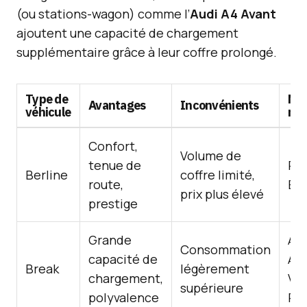
(ou stations-wagon) comme l’
Audi A4 Avant
ajoutent une capacité de chargement
supplémentaire grâce à leur coffre prolongé.
Type de
Mod
Avantages
Inconvénients
véhicule
rep
Confort,
Volume de
tenue de
Pe
Berline
coffre limité,
route,
BM
prix plus élevé
prestige
Grande
Aud
Consommation
capacité de
Ava
Break
légèrement
chargement,
Vo
supérieure
polyvalence
Pa