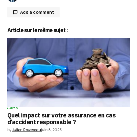
Add a comment
Article sur le même sujet :
Votre adresse e-mail ne sera pas publiée.
Les
champs obligatoires sont indiqués avec
*
Comment
*
Your Name
*
AUTO
Quel impact sur votre assurance en cas
Your E-mail
*
d’accident responsable ?
by
Julien Rousseau
juin 8, 2025
Enregistrer mon nom, mon e-mail et mon