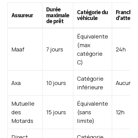
Durée
Catégorie du
Franchis
Assureur
maximale
véhicule
d’attent
de prêt
Équivalente
(max
Maaf
7 jours
24h
catégorie
C)
Catégorie
Axa
10 jours
Aucune
inférieure
Mutuelle
Équivalente
des
15 jours
(sans
12h
Motards
limite)
Direct
Catégorie