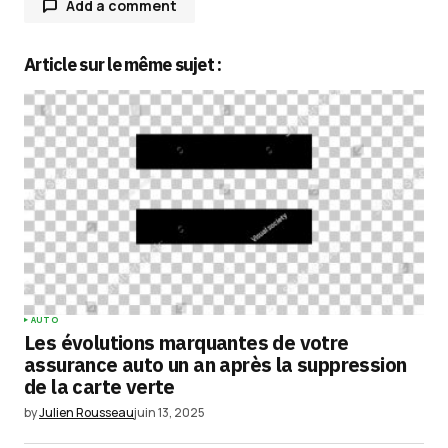
Add a comment
Article sur le même sujet :
Votre adresse e-mail ne sera pas publiée.
Les
champs obligatoires sont indiqués avec
*
Comment
*
Your Name
*
AUTO
Les évolutions marquantes de votre
Your E-mail
*
assurance auto un an après la suppression
de la carte verte
Enregistrer mon nom, mon e-mail et mon
by
Julien Rousseau
juin 13, 2025
site dans le navigateur pour mon prochain
commentaire.