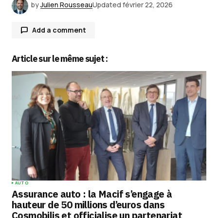
by
Julien Rousseau
Updated
février 22, 2026
Add a comment
Article sur le même sujet :
Votre adresse e-mail ne sera pas publiée.
Les
champs obligatoires sont indiqués avec
*
Comment
*
Your Name
*
AUTO
Assurance auto : la Macif s’engage à
Your E-mail
*
hauteur de 50 millions d’euros dans
Cosmobilis et officialise un partenariat