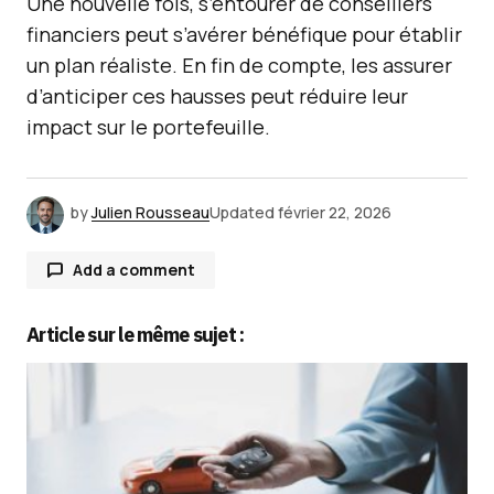
Une nouvelle fois, s’entourer de conseillers
financiers peut s’avérer bénéfique pour établir
un plan réaliste. En fin de compte, les assurer
d’anticiper ces hausses peut réduire leur
impact sur le portefeuille.
by
Julien Rousseau
Updated
février 22, 2026
Add a comment
Article sur le même sujet :
Votre adresse e-mail ne sera pas publiée.
Les
champs obligatoires sont indiqués avec
*
Comment
*