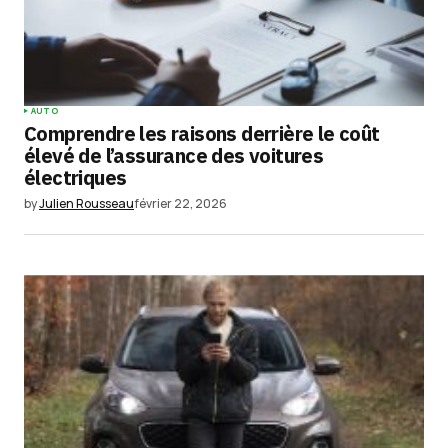
Your Name
*
AUTO
Comprendre les raisons derrière le coût
Your E-mail
*
élevé de l’assurance des voitures
électriques
Enregistrer mon nom, mon e-mail et mon
by
Julien Rousseau
février 22, 2026
site dans le navigateur pour mon prochain
commentaire.
Submit Comment