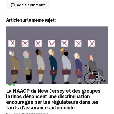
Add a comment
Article sur le même sujet :
Votre adresse e-mail ne sera pas publiée.
Les
champs obligatoires sont indiqués avec
*
Comment
*
Your Name
*
AUTO
La NAACP du New Jersey et des groupes
Your E-mail
*
latinos dénoncent une discrimination
encouragée par les régulateurs dans les
tarifs d’assurance automobile
Enregistrer mon nom, mon e-mail et mon
site dans le navigateur pour mon prochain