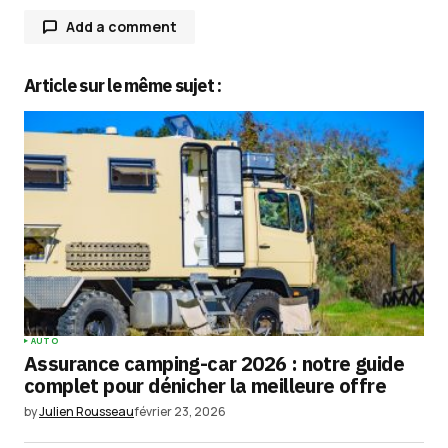
Add a comment
Article sur le même sujet :
Votre adresse e-mail ne sera pas publiée.
Les
champs obligatoires sont indiqués avec
*
Comment
*
Your Name
*
AUTO
Assurance camping-car 2026 : notre guide
Your E-mail
*
complet pour dénicher la meilleure offre
by
Julien Rousseau
février 23, 2026
Enregistrer mon nom, mon e-mail et mon
site dans le navigateur pour mon prochain