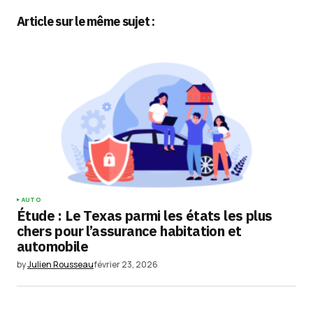
Article sur le même sujet :
Votre adresse e-mail ne sera pas publiée.
Les
champs obligatoires sont indiqués avec
*
Comment
*
Your Name
*
AUTO
Étude : Le Texas parmi les états les plus
Your E-mail
*
chers pour l’assurance habitation et
automobile
Enregistrer mon nom, mon e-mail et mon
by
Julien Rousseau
février 23, 2026
site dans le navigateur pour mon prochain
commentaire.