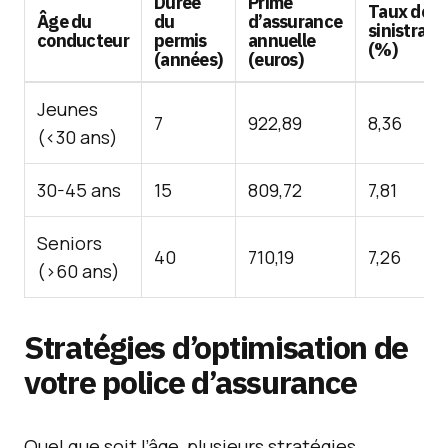
Durée
Prime
Taux de
Âge du
du
d’assurance
sinistralit
conducteur
permis
annuelle
(%)
(années)
(euros)
Jeunes
7
922,89
8,36
(<30 ans)
30-45 ans
15
809,72
7,81
Seniors
40
710,19
7,26
(>60 ans)
Stratégies d’optimisation de
votre
police d’assurance
Quel que soit l’âge, plusieurs stratégies