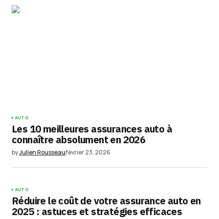
Votre adresse e-mail ne sera pas publiée.
Les
champs obligatoires sont indiqués avec
*
Comment
*
Your Name
*
AUTO
Les 10 meilleures assurances auto à
Your E-mail
*
connaître absolument en 2026
by
Julien Rousseau
février 23, 2026
Enregistrer mon nom, mon e-mail et mon
site dans le navigateur pour mon prochain
commentaire.
AUTO
Réduire le coût de votre assurance auto en
Submit Comment
2025 : astuces et stratégies efficaces