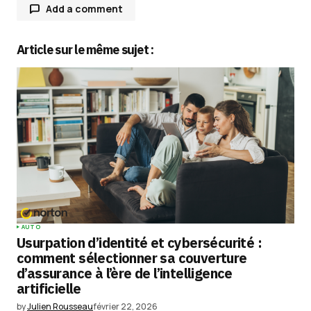
Add a comment
Article sur le même sujet :
Votre adresse e-mail ne sera pas publiée.
Les
champs obligatoires sont indiqués avec
*
Comment
*
Your Name
*
AUTO
Usurpation d’identité et cybersécurité :
Your E-mail
*
comment sélectionner sa couverture
d’assurance à l’ère de l’intelligence
artificielle
Enregistrer mon nom, mon e-mail et mon
site dans le navigateur pour mon prochain
by
Julien Rousseau
février 22, 2026
commentaire.