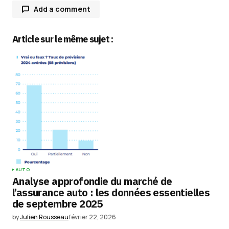
Add a comment
Article sur le même sujet :
Votre adresse e-mail ne sera pas publiée.
Les
champs obligatoires sont indiqués avec
*
Comment
*
Your Name
*
AUTO
Analyse approfondie du marché de
Your E-mail
*
l’assurance auto : les données essentielles
de septembre 2025
Enregistrer mon nom, mon e-mail et mon
by
Julien Rousseau
février 22, 2026
site dans le navigateur pour mon prochain