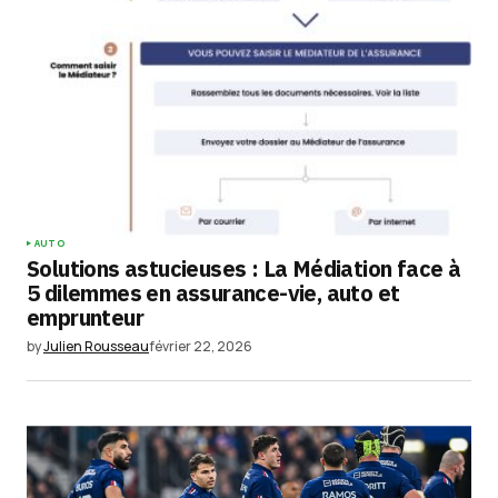
champs obligatoires sont indiqués avec
*
Comment
*
Your Name
*
AUTO
Solutions astucieuses : La Médiation face à
Your E-mail
*
5 dilemmes en assurance-vie, auto et
emprunteur
Enregistrer mon nom, mon e-mail et mon
by
Julien Rousseau
février 22, 2026
site dans le navigateur pour mon prochain
commentaire.
Submit Comment