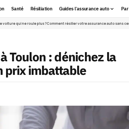
on
Santé
Résiliation
Guides l’assurance auto
Par 
voiture qui ne roule plus ?
Comment résilier votre assurance auto sans cert
 Toulon : dénichez la
n prix imbattable