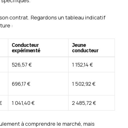
spécifiques.
r son contrat. Regardons un tableau indicatif
ture :
Conducteur
Jeune
expérimenté
conducteur
526,57 €
1 152,14 €
696,17 €
1 502,92 €
€
1 041,40 €
2 485,72 €
seulement à comprendre le marché, mais