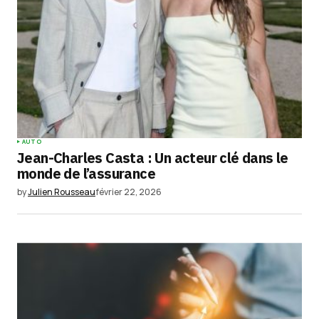
Comment
*
Your Name
*
AUTO
Jean-Charles Casta : Un acteur clé dans le
Your E-mail
*
monde de l’assurance
by
Julien Rousseau
février 22, 2026
Enregistrer mon nom, mon e-mail et mon
site dans le navigateur pour mon prochain
commentaire.
Submit Comment