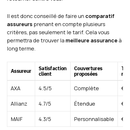
Il est donc conseillé de faire un
comparatif
assureurs
prenant en compte plusieurs
critères, pas seulement le tarif. Cela vous
permettra de trouver la
meilleure assurance
à
long terme.
Satisfaction
Couvertures
Tar
Assureur
client
proposées
mo
AXA
4.5/5
Complète
€80
Allianz
4.7/5
Étendue
€75
MAIF
4.3/5
Personnalisable
€85