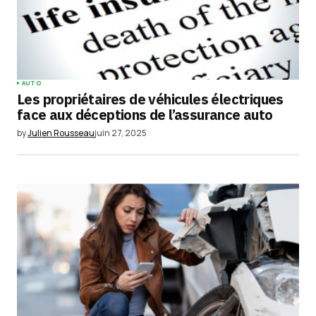
Your E-mail
*
Enregistrer mon nom, mon e-mail et mon
site dans le navigateur pour mon prochain
commentaire.
AUTO
Les propriétaires de véhicules électriques
Submit Comment
face aux déceptions de l’assurance auto
by
Julien Rousseau
juin 27, 2025