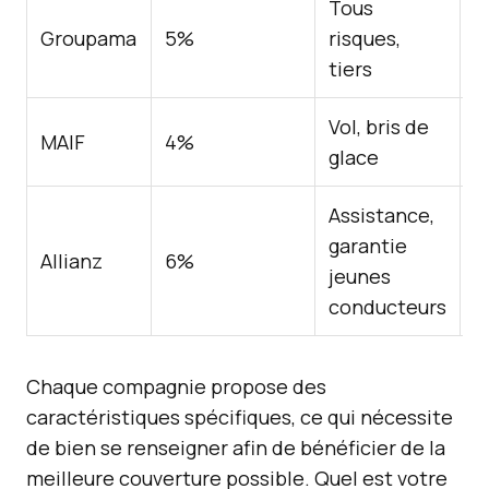
Tous
B
Groupama
5%
risques,
f
tiers
Vol, bris de
R
MAIF
4%
glace
f
Assistance,
garantie
P
Allianz
6%
jeunes
a
conducteurs
Chaque compagnie propose des
caractéristiques spécifiques, ce qui nécessite
de bien se renseigner afin de bénéficier de la
meilleure couverture possible. Quel est votre