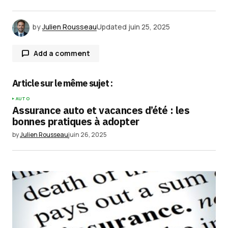
by
Julien Rousseau
Updated
juin 25, 2025
Add a comment
Article sur le même sujet :
Votre adresse e-mail ne sera pas publiée.
Les
AUTO
champs obligatoires sont indiqués avec
*
Assurance auto et vacances d’été : les
bonnes pratiques à adopter
by
Julien Rousseau
juin 26, 2025
Comment
*
Your Name
*