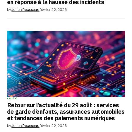
en réponse à la hausse des incidents
by
Julien Rousseau
février 22, 2026
Enregistrer mon nom, mon e-mail et mon
site dans le navigateur pour mon prochain
commentaire.
Submit Comment
AUTO
Retour sur l’actualité du 29 août : services
de garde d’enfants, assurances automobiles
et tendances des paiements numériques
by
Julien Rousseau
février 22, 2026