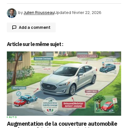
by
Julien Rousseau
Updated
février 22, 2026
Add a comment
Article sur le même sujet :
Votre adresse e-mail ne sera pas publiée.
Les
champs obligatoires sont indiqués avec
*
Comment
*
Your Name
*
AUTO
Augmentation de la couverture automobile
Your E-mail
*