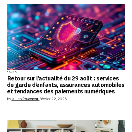
Votre adresse e-mail ne sera pas publiée.
Les
champs obligatoires sont indiqués avec
*
Comment
*
Your Name
*
AUTO
Retour sur l’actualité du 29 août : services
Your E-mail
*
de garde d’enfants, assurances automobiles
et tendances des paiements numériques
Enregistrer mon nom, mon e-mail et mon
by
Julien Rousseau
février 22, 2026
site dans le navigateur pour mon prochain
commentaire.
Submit Comment