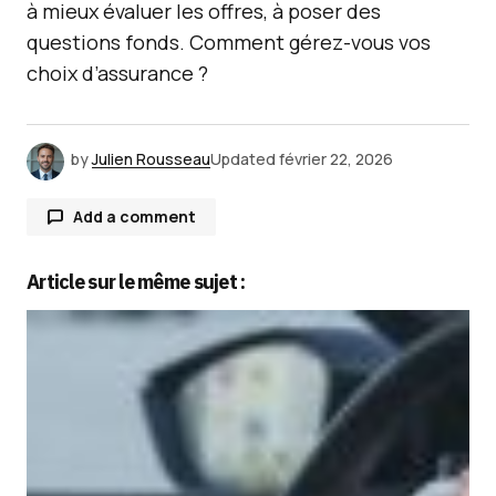
à mieux évaluer les offres, à poser des
questions fonds. Comment gérez-vous vos
choix d’assurance ?
by
Julien Rousseau
Updated
février 22, 2026
Add a comment
Article sur le même sujet :
Votre adresse e-mail ne sera pas publiée.
Les
champs obligatoires sont indiqués avec
*
Comment
*