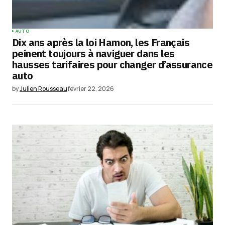
Your Name
*
AUTO
Dix ans après la loi Hamon, les Français
Your E-mail
*
peinent toujours à naviguer dans les
hausses tarifaires pour changer d’assurance
auto
Enregistrer mon nom, mon e-mail et mon
site dans le navigateur pour mon prochain
by
Julien Rousseau
février 22, 2026
commentaire.
Submit Comment