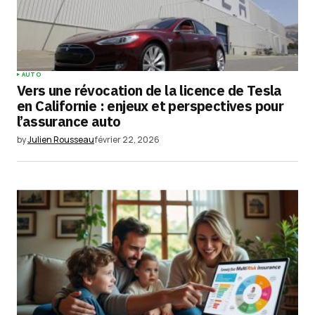
Your Name
*
AUTO
Vers une révocation de la licence de Tesla
Your E-mail
*
en Californie : enjeux et perspectives pour
l’assurance auto
Enregistrer mon nom, mon e-mail et mon
by
Julien Rousseau
février 22, 2026
site dans le navigateur pour mon prochain
commentaire.
Submit Comment