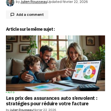
by
Julien Rousseau
Updated
février 22, 2026
Add a comment
Article sur le même sujet :
Votre adresse e-mail ne sera pas publiée.
Les
champs obligatoires sont indiqués avec
*
Comment
*
Your Name
*
AUTO
Les prix des assurances auto s’envolent :
Your E-mail
*
stratégies pour réduire votre facture
by
Julien Rousseau
février 22, 2026