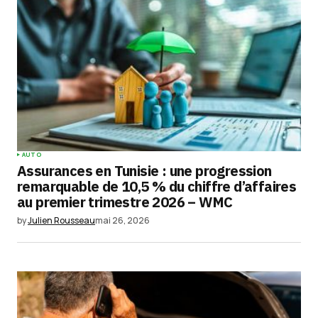
champs obligatoires sont indiqués avec
*
Comment
*
Your Name
*
AUTO
Assurances en Tunisie : une progression
Your E-mail
*
remarquable de 10,5 % du chiffre d’affaires
au premier trimestre 2026 – WMC
Enregistrer mon nom, mon e-mail et mon
by
Julien Rousseau
mai 26, 2026
site dans le navigateur pour mon prochain
commentaire.
Submit Comment