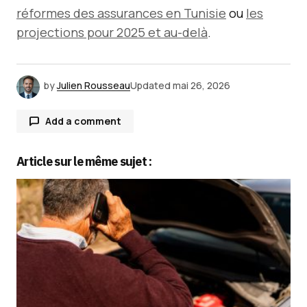
réformes des assurances en Tunisie
ou
les
projections pour 2025 et au-delà
.
by
Julien Rousseau
Updated
mai 26, 2026
Add a comment
Article sur le même sujet :
Votre adresse e-mail ne sera pas publiée.
Les
champs obligatoires sont indiqués avec
*
Comment
*