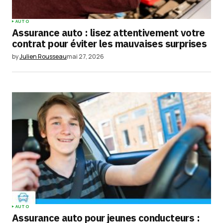
Your Name
*
AUTO
Assurance auto : lisez attentivement votre
Your E-mail
*
contrat pour éviter les mauvaises surprises
by
Julien Rousseau
mai 27, 2026
Enregistrer mon nom, mon e-mail et mon
site dans le navigateur pour mon prochain
commentaire.
Submit Comment
AUTO
Assurance auto pour jeunes conducteurs :