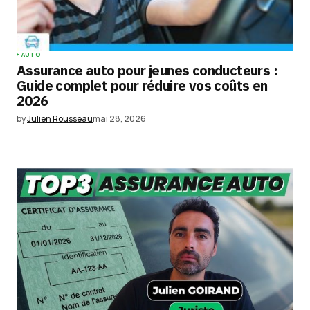
Your Name
*
AUTO
Assurance auto pour jeunes conducteurs :
Your E-mail
*
Guide complet pour réduire vos coûts en
2026
Enregistrer mon nom, mon e-mail et mon
by
Julien Rousseau
mai 28, 2026
site dans le navigateur pour mon prochain
commentaire.
Submit Comment