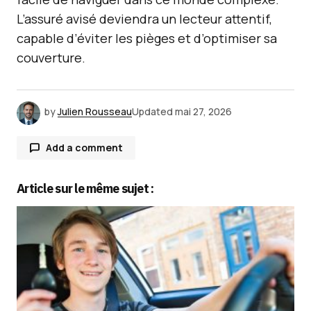
L’assuré avisé deviendra un lecteur attentif,
capable d’éviter les pièges et d’optimiser sa
couverture.
by
Julien Rousseau
Updated
mai 27, 2026
Add a comment
Article sur le même sujet :
Votre adresse e-mail ne sera pas publiée.
Les
champs obligatoires sont indiqués avec
*
Comment
*