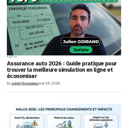
Comment
*
Your Name
*
AUTO
Assurance auto 2026 : Guide pratique pour
Your E-mail
*
trouver la meilleure simulation en ligne et
économiser
Enregistrer mon nom, mon e-mail et mon
by
Julien Rousseau
mai 29, 2026
site dans le navigateur pour mon prochain
commentaire.
Submit Comment