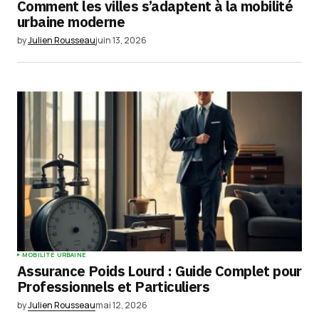
Comment les villes s’adaptent à la mobilité
Submit Comment
urbaine moderne
by
Julien Rousseau
juin 13, 2026
MOBILITÉ URBAINE
Assurance Poids Lourd : Guide Complet pour
Professionnels et Particuliers
by
Julien Rousseau
mai 12, 2026