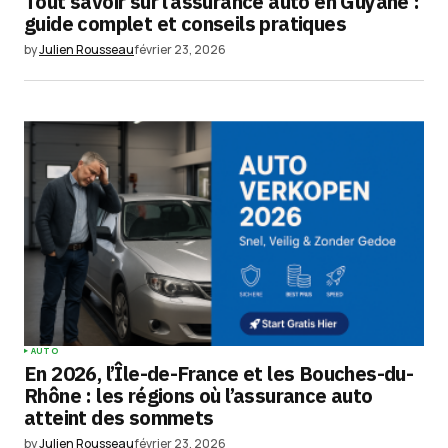
Tout savoir sur l’assurance auto en Guyane :
Your E-mail
*
guide complet et conseils pratiques
by
Julien Rousseau
février 23, 2026
Enregistrer mon nom, mon e-mail et mon
site dans le navigateur pour mon prochain
commentaire.
Submit Comment
AUTO
En 2026, l’Île-de-France et les Bouches-du-
Rhône : les régions où l’assurance auto
atteint des sommets
by
Julien Rousseau
février 23, 2026