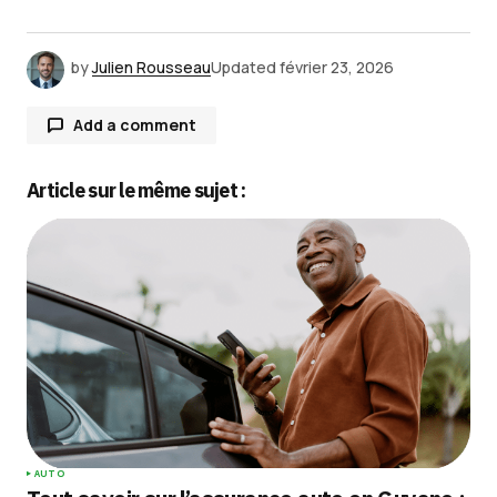
by
Julien Rousseau
Updated
février 23, 2026
Add a comment
Article sur le même sujet :
Votre adresse e-mail ne sera pas publiée.
Les
champs obligatoires sont indiqués avec
*
Comment
*
Your Name
*
AUTO