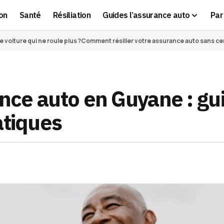
on
Santé
Résiliation
Guides l’assurance auto
Par 
voiture qui ne roule plus ?
Comment résilier votre assurance auto sans cert
rance auto en Guyane : gu
atiques