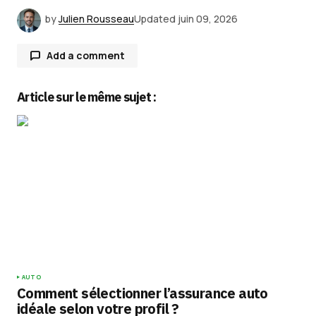
by
Julien Rousseau
Updated
juin 09, 2026
Add a comment
Article sur le même sujet :
Votre adresse e-mail ne sera pas publiée.
Les
champs obligatoires sont indiqués avec
*
Comment
*
Your Name
*
AUTO
Comment sélectionner l’assurance auto
Your E-mail
*
idéale selon votre profil ?