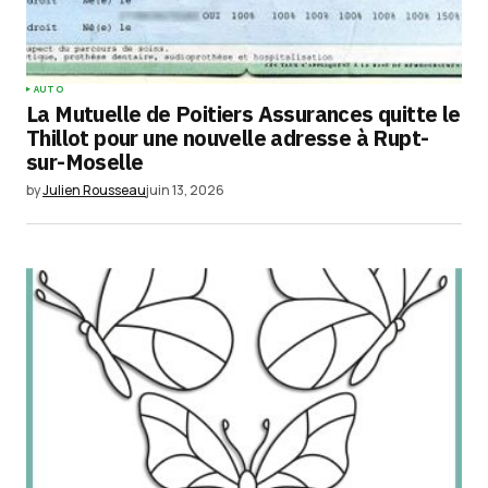
Your Name
*
AUTO
La Mutuelle de Poitiers Assurances quitte le
Your E-mail
*
Thillot pour une nouvelle adresse à Rupt-
sur-Moselle
Enregistrer mon nom, mon e-mail et mon
by
Julien Rousseau
juin 13, 2026
site dans le navigateur pour mon prochain
commentaire.
Submit Comment