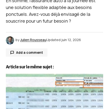
En somme, l’assurance auto à la journée est
une solution flexible adaptée aux besoins
ponctuels. Avez-vous déjà envisagé de la
souscrire pour un futur besoin ?
by
Julien Rousseau
Updated
juin 12, 2026
Add a comment
Article sur le même sujet :
Votre adresse e-mail ne sera pas publiée.
Les
champs obligatoires sont indiqués avec
*
Comment
*