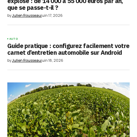
explose : de 14 000 à 55 000 euros par an,
que se passe-t-il ?
Enregistrer mon nom, mon e-mail et mon
by
Julien Rousseau
juin 17, 2026
site dans le navigateur pour mon prochain
commentaire.
AUTO
Submit Comment
Guide pratique : configurez facilement votre
carnet d’entretien automobile sur Android
by
Julien Rousseau
juin 18, 2026