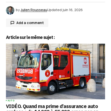
by
Julien Rousseau
Updated
juin 16, 2026
Add a comment
Article sur le même sujet :
Votre adresse e-mail ne sera pas publiée.
Les
champs obligatoires sont indiqués avec
*
Comment
*
Your Name
*
AUTO
VIDÉO. Quand ma prime d’assurance auto
Your E-mail
*