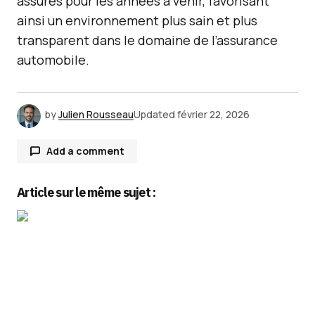
assurés pour les années à venir, favorisant
ainsi un environnement plus sain et plus
transparent dans le domaine de l’assurance
automobile.
by
Julien Rousseau
Updated
février 22, 2026
Add a comment
Article sur le même sujet :
Votre adresse e-mail ne sera pas publiée.
Les
champs obligatoires sont indiqués avec
*
Comment
*