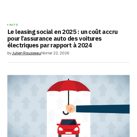
Your Name
*
AUTO
Le leasing social en 2025 : un coût accru
Your E-mail
*
pour l’assurance auto des voitures
électriques par rapport à 2024
Enregistrer mon nom, mon e-mail et mon
by
Julien Rousseau
février 22, 2026
site dans le navigateur pour mon prochain
commentaire.
Submit Comment