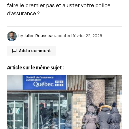
faire le premier pas et ajuster votre police
d’assurance ?
by
Julien Rousseau
Updated
février 22, 2026
Add a comment
Article sur le même sujet :
Votre adresse e-mail ne sera pas publiée.
Les
champs obligatoires sont indiqués avec
*
Comment
*