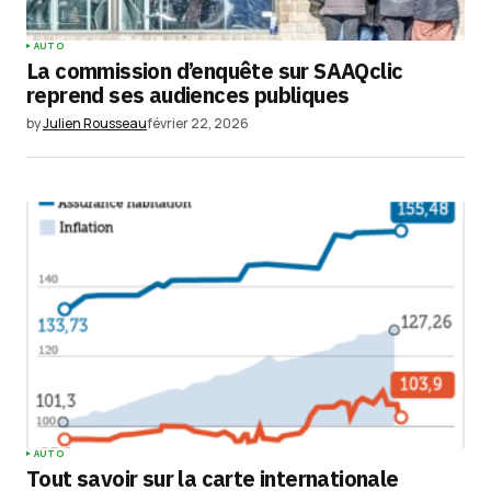
Your Name
*
AUTO
La commission d’enquête sur SAAQclic
Your E-mail
*
reprend ses audiences publiques
by
Julien Rousseau
février 22, 2026
Enregistrer mon nom, mon e-mail et mon
site dans le navigateur pour mon prochain
commentaire.
Submit Comment
AUTO
Tout savoir sur la carte internationale