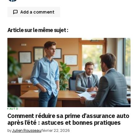
Add a comment
Article sur le même sujet :
Votre adresse e-mail ne sera pas publiée.
Les
champs obligatoires sont indiqués avec
*
Comment
*
Your Name
*
AUTO
Comment réduire sa prime d’assurance auto
Your E-mail
*
après l’été : astuces et bonnes pratiques
by
Julien Rousseau
février 22, 2026
Enregistrer mon nom, mon e-mail et mon