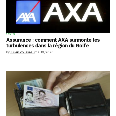
Your Name
*
AUTO
Assurance : comment AXA surmonte les
Your E-mail
*
turbulences dans la région du Golfe
by
Julien Rousseau
mai 10, 2026
Enregistrer mon nom, mon e-mail et mon
site dans le navigateur pour mon prochain
commentaire.
Submit Comment