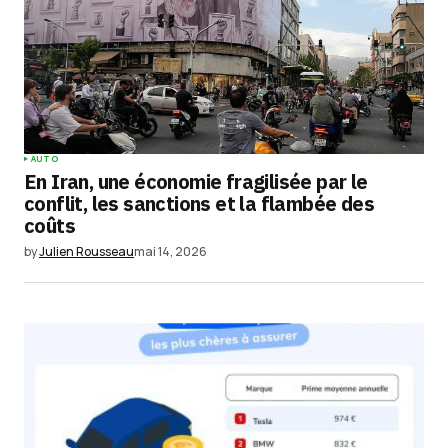
Comment
*
Your Name
*
AUTO
En Iran, une économie fragilisée par le
Your E-mail
*
conflit, les sanctions et la flambée des
coûts
Enregistrer mon nom, mon e-mail et mon
by
Julien Rousseau
mai 14, 2026
site dans le navigateur pour mon prochain
commentaire.
Submit Comment