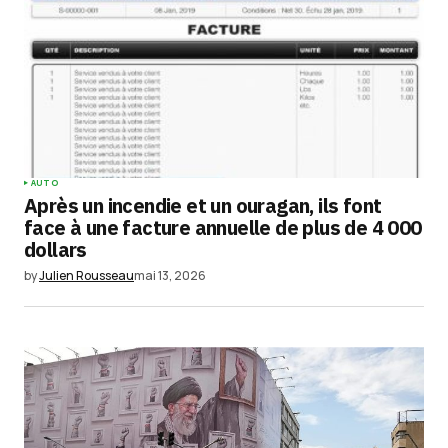
Comment
*
Your Name
*
AUTO
Après un incendie et un ouragan, ils font
Your E-mail
*
face à une facture annuelle de plus de 4 000
dollars
Enregistrer mon nom, mon e-mail et mon
by
Julien Rousseau
mai 13, 2026
site dans le navigateur pour mon prochain
commentaire.
Submit Comment