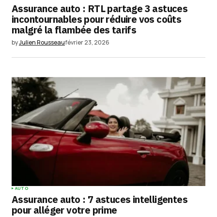
Assurance auto : RTL partage 3 astuces
Your E-mail
*
incontournables pour réduire vos coûts
malgré la flambée des tarifs
Enregistrer mon nom, mon e-mail et mon
by
Julien Rousseau
février 23, 2026
site dans le navigateur pour mon prochain
commentaire.
Submit Comment
AUTO
Assurance auto : 7 astuces intelligentes
pour alléger votre prime