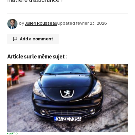
by
Julien Rousseau
Updated
février 23, 2026
Add a comment
Article sur le même sujet :
Votre adresse e-mail ne sera pas publiée.
Les
champs obligatoires sont indiqués avec
*
Comment
*
Your Name
*
AUTO