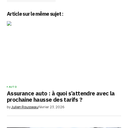
Article sur le même sujet :
Votre adresse e-mail ne sera pas publiée.
Les
champs obligatoires sont indiqués avec
*
Comment
*
Your Name
*
AUTO
Assurance auto : à quoi s’attendre avec la
Your E-mail
*
prochaine hausse des tarifs ?
by
Julien Rousseau
février 23, 2026
Enregistrer mon nom, mon e-mail et mon
site dans le navigateur pour mon prochain
commentaire.