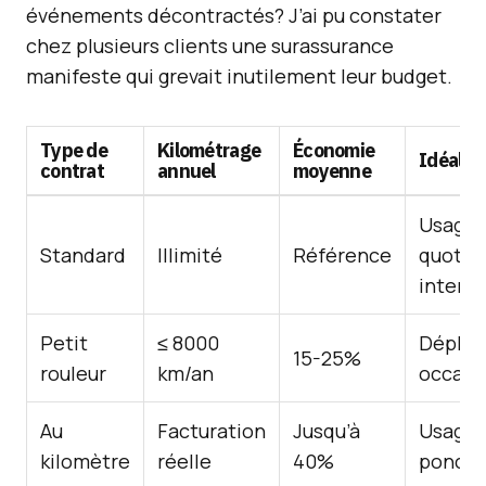
événements décontractés? J’ai pu constater
chez plusieurs clients une surassurance
manifeste qui grevait inutilement leur budget.
Type de
Kilométrage
Économie
Idéal p
contrat
annuel
moyenne
Usage
Standard
Illimité
Référence
quotid
intensi
Petit
≤ 8000
Dépla
15-25%
rouleur
km/an
occasi
Au
Facturation
Jusqu’à
Usage 
kilomètre
réelle
40%
ponctu