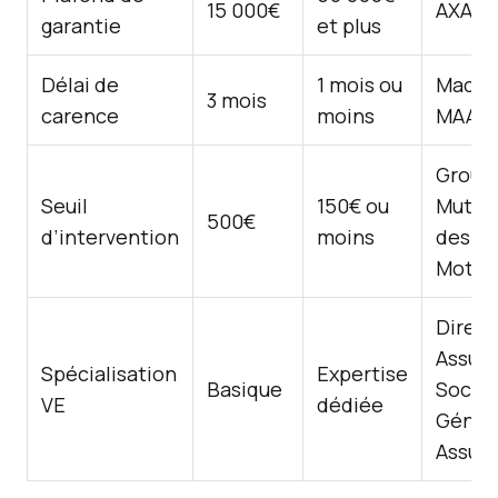
15 000€
AXA, A
garantie
et plus
Délai de
1 mois ou
Macif,
3 mois
carence
moins
MAAF
Group
Seuil
150€ ou
Mutue
500€
d’intervention
moins
des
Motar
Direct
Assura
Spécialisation
Expertise
Basique
Socié
VE
dédiée
Génér
Assur