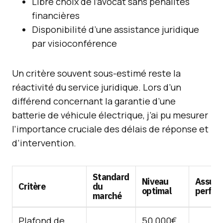
Libre choix de l’avocat sans pénalités
financières
Disponibilité d’une assistance juridique
par visioconférence
Un critère souvent sous-estimé reste la
réactivité du service juridique. Lors d’un
différend concernant la garantie d’une
batterie de véhicule électrique, j’ai pu mesurer
l’importance cruciale des délais de réponse et
d’intervention.
Standard
Niveau
Assure
Critère
du
optimal
perfor
marché
Plafond de
50 000€