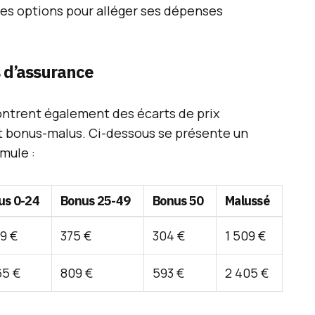
 ces options pour alléger ses dépenses
 d’assurance
ntrent également des écarts de prix
nt bonus-malus. Ci-dessous se présente un
mule :
us 0-24
Bonus 25-49
Bonus 50
Malussé
49 €
375 €
304 €
1 509 €
65 €
809 €
593 €
2 405 €