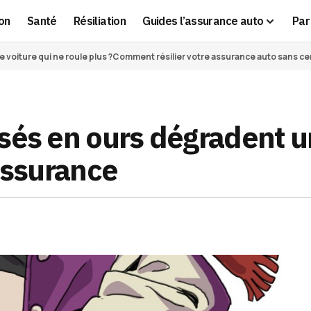
on
Santé
Résiliation
Guides l’assurance auto
Par 
voiture qui ne roule plus ?
Comment résilier votre assurance auto sans cert
isés en ours dégradent 
’assurance