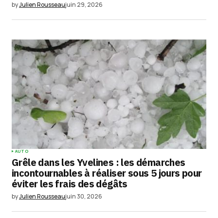
Enregistrer mon nom, mon e-mail et mon
by
Julien Rousseau
juin 29, 2026
site dans le navigateur pour mon prochain
commentaire.
Submit Comment
AUTO
Grêle dans les Yvelines : les démarches
incontournables à réaliser sous 5 jours pour
éviter les frais des dégâts
by
Julien Rousseau
juin 30, 2026