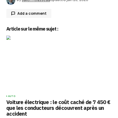
Add a comment
Article sur le même sujet :
Votre adresse e-mail ne sera pas publiée.
Les
champs obligatoires sont indiqués avec
*
Comment
*
Your Name
*
AUTO
Voiture électrique : le coût caché de 7 450 €
Your E-mail
*
que les conducteurs découvrent après un
accident