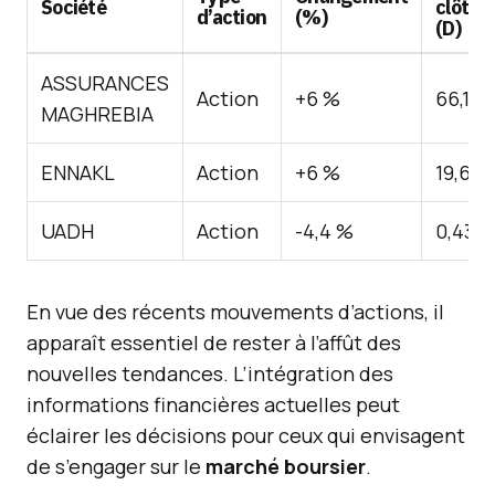
Société
clôtur
d’action
(%)
(D)
ASSURANCES
Action
+6 %
66,140
MAGHREBIA
ENNAKL
Action
+6 %
19,660
UADH
Action
-4,4 %
0,430
En vue des récents mouvements d’actions, il
apparaît essentiel de rester à l’affût des
nouvelles tendances. L’intégration des
informations financières actuelles peut
éclairer les décisions pour ceux qui envisagent
de s’engager sur le
marché boursier
.