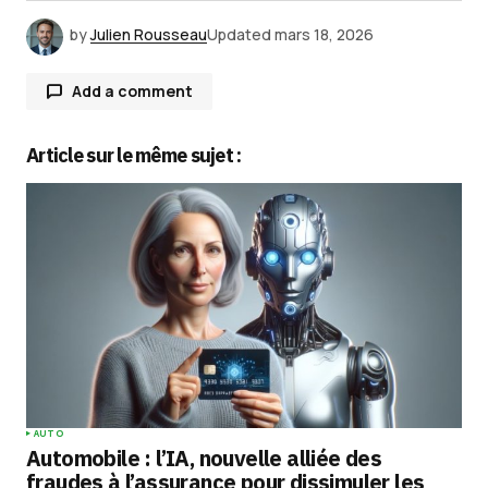
by
Julien Rousseau
Updated
mars 18, 2026
Add a comment
Article sur le même sujet :
Votre adresse e-mail ne sera pas publiée.
Les
champs obligatoires sont indiqués avec
*
Comment
*
Your Name
*
AUTO
Automobile : l’IA, nouvelle alliée des
Your E-mail
*
fraudes à l’assurance pour dissimuler les