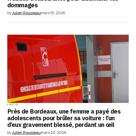
dommages
Enregistrer mon nom, mon e-mail et mon
by
Julien Rousseau
mars 19, 2026
site dans le navigateur pour mon prochain
commentaire.
Submit Comment
AUTO
Près de Bordeaux, une femme a payé des
adolescents pour brûler sa voiture : l’un
d’eux gravement blessé, perdant un œil
by
Julien Rousseau
mars 20, 2026