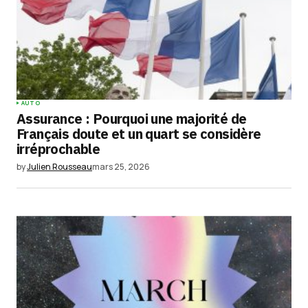
Your Name
*
AUTO
Assurance : Pourquoi une majorité de
Your E-mail
*
Français doute et un quart se considère
irréprochable
Enregistrer mon nom, mon e-mail et mon
by
Julien Rousseau
mars 25, 2026
site dans le navigateur pour mon prochain
commentaire.
Submit Comment