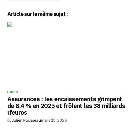
Article sur le même sujet :
Votre adresse e-mail ne sera pas publiée.
Les
champs obligatoires sont indiqués avec
*
Comment
*
Your Name
*
AUTO
Assurances : les encaissements grimpent
Your E-mail
*
de 8,4 % en 2025 et frôlent les 38 milliards
d’euros
Enregistrer mon nom, mon e-mail et mon
by
Julien Rousseau
mars 28, 2026
site dans le navigateur pour mon prochain
commentaire.