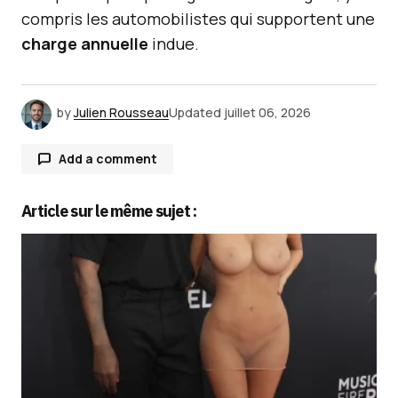
compris les automobilistes qui supportent une
charge annuelle
indue.
by
Julien Rousseau
Updated
juillet 06, 2026
Add a comment
Article sur le même sujet :
Votre adresse e-mail ne sera pas publiée.
Les
champs obligatoires sont indiqués avec
*
Comment
*