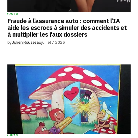
Your Name
*
AUTO
Fraude à l’assurance auto : comment l’IA
Your E-mail
*
aide les escrocs à simuler des accidents et
à multiplier les faux dossiers
Enregistrer mon nom, mon e-mail et mon
by
Julien Rousseau
juillet 7, 2026
site dans le navigateur pour mon prochain
commentaire.
Submit Comment
AUTO