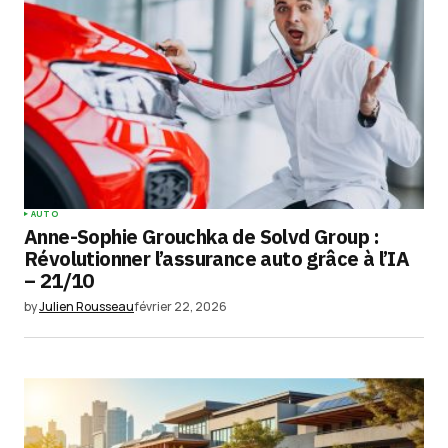
champs obligatoires sont indiqués avec
*
Comment
*
Your Name
*
AUTO
Anne-Sophie Grouchka de Solvd Group :
Your E-mail
*
Révolutionner l’assurance auto grâce à l’IA
– 21/10
Enregistrer mon nom, mon e-mail et mon
by
Julien Rousseau
février 22, 2026
site dans le navigateur pour mon prochain
commentaire.
Submit Comment